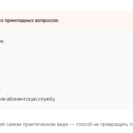
ко прикладных вопросов:
е;
;
или абонентскую службу.
 её самом практическом виде — способ не превращать п