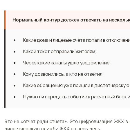
Нормальный контур должен отвечать на несколь
Какие дома и лицевые счета попали в отключени
Какой текст отправили жителям;
Через какие каналы ушло уведомление;
Кому дозвонились, а кто не ответил;
Какие обращения уже пришли в диспетчерскую
Нужно ли передать событие в расчетный блок 
Это не «отчет ради отчета». Это цифровизация ЖКХ в
диспетчерскую службу ЖКХ на весь день.