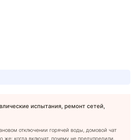
влические испытания, ремонт сетей,
лановом отключении горячей воды, домовой чат
о же: когда включат, почему не предупредили,