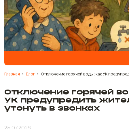
Главная
>
Блог
>
Отключение горячей воды: как УК предупред
Отключение горячей во
УК предупредить жител
утонуть в звонках
25.07.2026