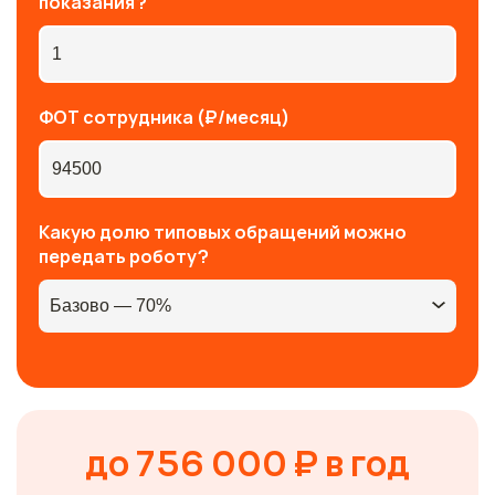
показания?
ФОТ сотрудника (₽/месяц)
Какую долю типовых обращений можно
передать роботу?
до 756 000 ₽ в год